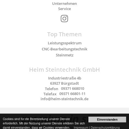
Unternehmen
Service
Top Themen
Leistungsspektrum
CNC-Bearbeitungstechnik
Steinmetz
Heim Steintechnik GmbH
Industriestraße 4b
63927
Bürgstadt
Telefon
09371 668010
Telefax
09371 66801-11
info@heim-steintechnik.de
premium in stone
Cookies sind für die Bereitstellung unserer Dienste
Einverstanden
erforderlich. Mit der Nutzung unserer Dienste erklären Sie sich
damit einverstanden, dass wir Cookies verwenden.
Impressum
|
Datenschutzerklärung